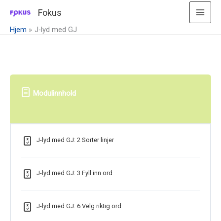
Hopp
Fokus
rett
Hjem
J-lyd med GJ
til
innholdet
Modulinnhold
J-lyd med GJ: 2 Sorter linjer
J-lyd med GJ: 3 Fyll inn ord
J-lyd med GJ: 6 Velg riktig ord