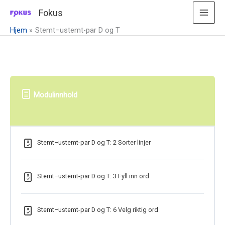
Hopp
Fokus
rett
Hjem
Stemt–ustemt-par D og T
til
innholdet
Modulinnhold
Stemt–ustemt-par D og T: 2 Sorter linjer
Stemt–ustemt-par D og T: 3 Fyll inn ord
Stemt–ustemt-par D og T: 6 Velg riktig ord