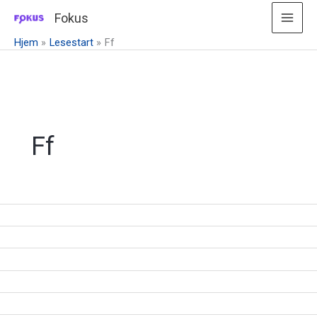
Hopp
Fokus
rett
Hjem
Lesestart
Ff
til
innholdet
Ff