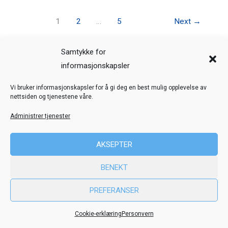
1
2
…
5
Next
→
Samtykke for
Veiledning
Kreditering
informasjonskapsler
Nettstedskart
Personvern
Vi bruker informasjonskapsler for å gi deg en best mulig opplevelse av
nettsiden og tjenestene våre.
© Toril Karstad Kreativ Læring
Administrer tjenester
Fokus digital læringsressurs er utviklet i samarbeid med Dysleksi
AKSEPTER
Norge
ved hjelp av midler fra Stiftelsen Dam.
BENEKT
PREFERANSER
Cookie-erklæring
Personvern