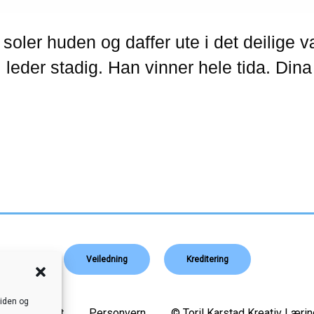
Veiledning
Kreditering
siden og
Nettstedskart
Personvern
© Toril Karstad Kreativ Lærin