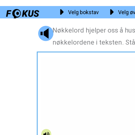
Hopp
Velg bokstav
Velg ø
rett
til
Nøkkelord hjelper oss å husk
innholdet
nøkkelordene i teksten. Stå