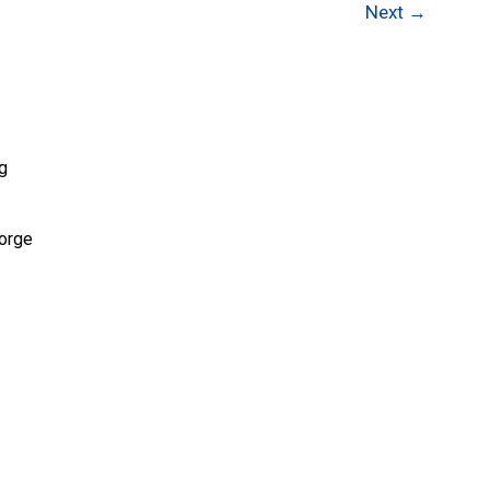
Next
→
g
Norge