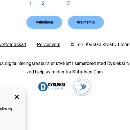
1
2
…
5
Veiledning
Kreditering
Nettstedskart
Personvern
© Toril Karstad Kreativ Lærin
s digital læringsressurs er utviklet i samarbeid med Dysleksi 
ved hjelp av midler fra Stiftelsen Dam.
siden og