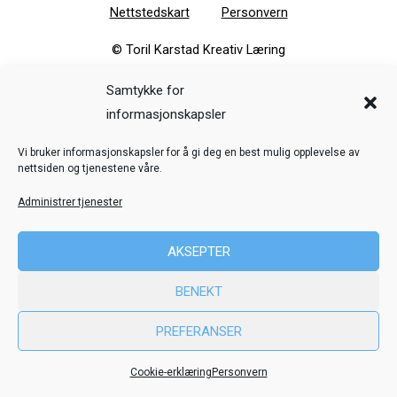
Nettstedskart
Personvern
© Toril Karstad Kreativ Læring
Samtykke for
Fokus digital læringsressurs er utviklet i samarbeid med Dysleksi
informasjonskapsler
Norge
ved hjelp av midler fra Stiftelsen Dam.
Vi bruker informasjonskapsler for å gi deg en best mulig opplevelse av
nettsiden og tjenestene våre.
Administrer tjenester
AKSEPTER
BENEKT
PREFERANSER
Cookie-erklæring
Personvern