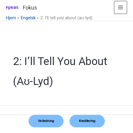
Hopp
Fokus
rett
Hjem
Engelsk
2: I’ll tell you about (aʊ-lyd)
til
innholdet
2: I’ll Tell You About
(aʊ-Lyd)
Veiledning
Kreditering