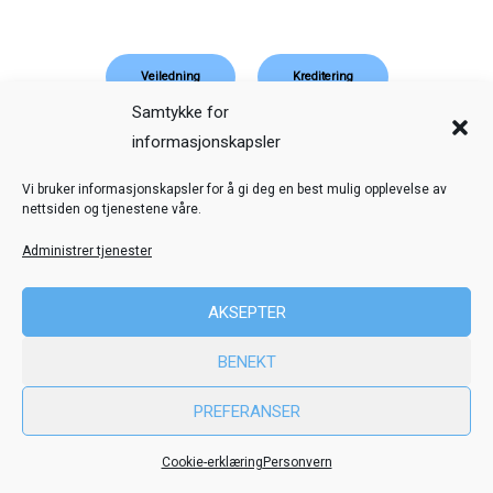
Veiledning
Kreditering
Samtykke for
Nettstedskart
Personvern
informasjonskapsler
© Toril Karstad Kreativ Læring
Vi bruker informasjonskapsler for å gi deg en best mulig opplevelse av
nettsiden og tjenestene våre.
Fokus digital læringsressurs er utviklet i samarbeid med Dysleksi
Administrer tjenester
Norge
ved hjelp av midler fra Stiftelsen Dam.
AKSEPTER
BENEKT
PREFERANSER
Cookie-erklæring
Personvern