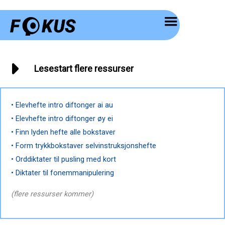
Hopp
rett
til
innholdet
Lesestart flere ressurser
• Elevhefte intro diftonger ai au
• Elevhefte intro diftonger øy ei
• Finn lyden hefte alle bokstaver
• Form trykkbokstaver selvinstruksjonshefte
• Orddiktater til pusling med kort
• Diktater til fonemmanipulering
(flere ressurser kommer)