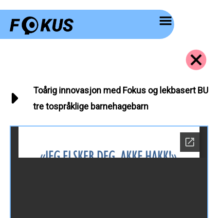
Hopp
rett
til
innholdet
Toårig innovasjon med Fokus og lekbasert BU
tre tospråklige barnehagebarn