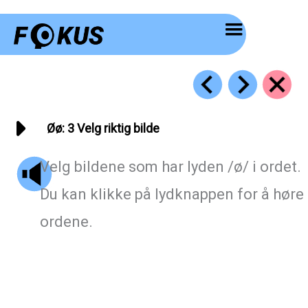
Hopp
rett
til
innholdet
Øø: 3 Velg riktig bilde
Velg bildene som har lyden /ø/ i ordet.
Du kan klikke på lydknappen for å høre
ordene.