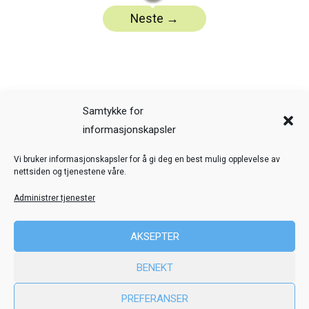
Samtykke for
informasjonskapsler
Veiledning
Kreditering
Vi bruker informasjonskapsler for å gi deg en best mulig opplevelse av
nettsiden og tjenestene våre.
Nettstedskart
Personvern
Administrer tjenester
© Toril Karstad Kreativ Læring
AKSEPTER
Fokus digital læringsressurs er utviklet i samarbeid med Dysleksi
BENEKT
Norge
ved hjelp av midler fra Stiftelsen Dam.
PREFERANSER