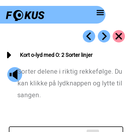
Hopp
rett
til
innholdet
Kort o-lyd med O: 2 Sorter linjer
Sorter delene i riktig rekkefølge. Du
kan klikke på lydknappen og lytte til
sangen.