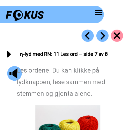
Hopp
rett
til
innholdet
ɳ-lyd med RN: 11 Les ord – side 7 av 8
Les ordene. Du kan klikke på
lydknappen, lese sammen med
stemmen og gjenta alene.