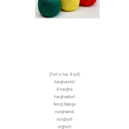
(Feit o har å-lyd)
har
d
nøstet
å har
d
ne
har
d
nakket
Nor
d
-N
o
rge
nor
d
n
o
rsk
nor
d
nytt
or
d
nett