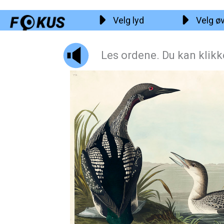
Hopp
Velg lyd
Velg ø
rett
til
innholdet
Les ordene. Du kan klik