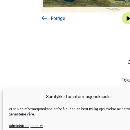
Lyda
Forrige
Foku
Samtykke for informasjonskapsler
Vi bruker informasjonskapsler for å gi deg en best mulig opplevelse av nett
tjenestene våre.
Administrer tjenester