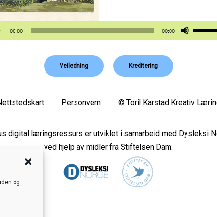
vspiller
Bruk
00:00
00:00
opp-
og
Veiledning
Kreditering
ned-
piltast
for
Nettstedskart
Personvern
© Toril Karstad Kreativ Lærin
å
øke
s digital læringsressurs er utviklet i samarbeid med Dysleksi 
eller
ved hjelp av midler fra Stiftelsen Dam.
reduse
lyden.
siden og