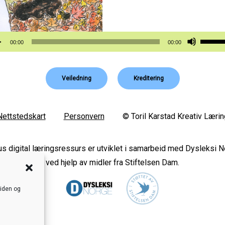
vspiller
Bruk
00:00
00:00
opp-
og
Veiledning
Kreditering
ned-
piltast
for
Nettstedskart
Personvern
© Toril Karstad Kreativ Lærin
å
øke
s digital læringsressurs er utviklet i samarbeid med Dysleksi 
eller
ved hjelp av midler fra Stiftelsen Dam.
reduse
lyden.
siden og