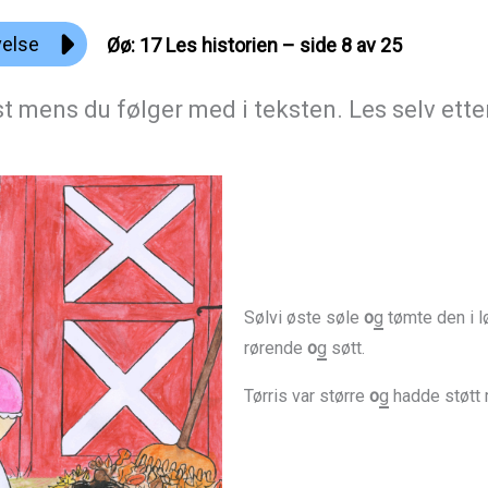
velse
Øø: 17 Les historien – side 8 av 25
rst mens du følger med i teksten. Les selv et
Sølvi øste søle
o
g
tømte den i l
rørende
o
g
søtt.
Tørris var større
o
g
hadde støtt