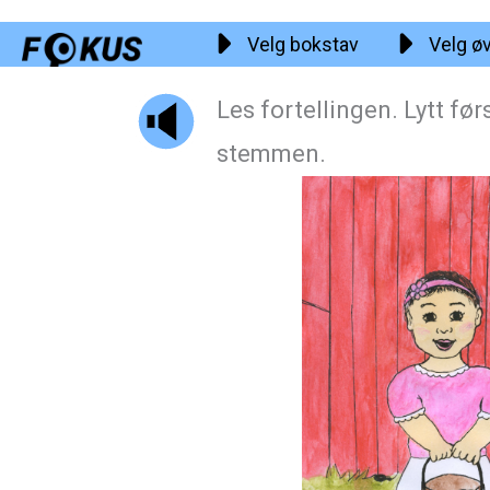
Hopp
Velg bokstav
Velg ø
rett
til
Les fortellingen. Lytt fø
innholdet
stemmen.