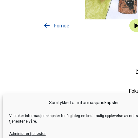
Lyda
Forrige
Foku
Samtykke for informasjonskapsler
Vi bruker informasjonskapsler for å gi deg en best mulig opplevelse av nett
tjenestene våre.
Administrer tjenester