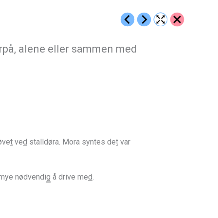
terpå, alene eller sammen med
øve
t
ve
d
stalldøra. Mora syntes de
t
var
 mye nødvendi
g
å drive me
d
.