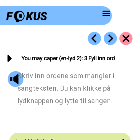
Hopp
rett
til
innholdet
You may caper (eɪ-lyd 2): 3 Fyll inn ord
Skriv inn ordene som mangler i
sangteksten. Du kan klikke på
lydknappen og lytte til sangen.