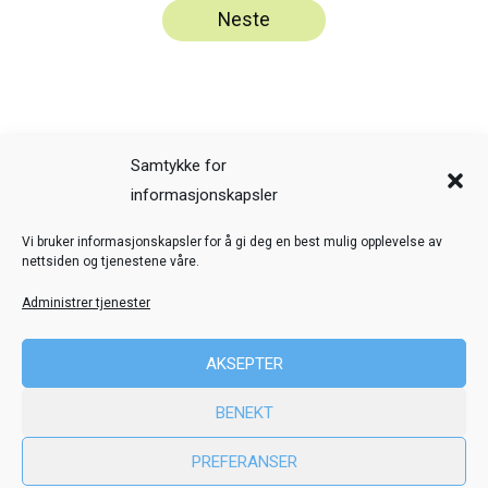
Samtykke for
informasjonskapsler
Veiledning
Kreditering
Vi bruker informasjonskapsler for å gi deg en best mulig opplevelse av
nettsiden og tjenestene våre.
Nettstedskart
Personvern
Administrer tjenester
© Toril Karstad Kreativ Læring
AKSEPTER
Fokus digital læringsressurs er utviklet i samarbeid med Dysleksi
BENEKT
Norge
ved hjelp av midler fra Stiftelsen Dam.
PREFERANSER