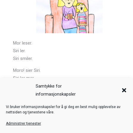
Mor leser.
Siri ler.
Siri smiler.
Moro! sier Siri.
Siri ler mer.
Samtykke for
Forrige
Neste
informasjonskapsler
Veiledning
Kreditering
Vi bruker informasjonskapsler for å gi deg en best mulig opplevelse av
nettsiden og tjenestene våre.
Nettstedskart
Personvern
Administrer tjenester
© Toril Karstad Kreativ Læring