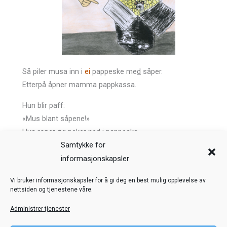
Så piler musa inn i
ei
pappeske me
d
såper.
Etterpå åpner mamma pappkassa.
Hun blir paff:
«Mus blant såpene!»
Hun roper
o
g
peker ne
d
i pappeska.
Samtykke for
Forrige
Neste
informasjonskapsler
Veiledning
Kreditering
Vi bruker informasjonskapsler for å gi deg en best mulig opplevelse av
nettsiden og tjenestene våre.
Nettstedskart
Personvern
Administrer tjenester
© Toril Karstad Kreativ Læring