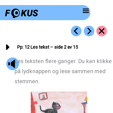
Hopp
rett
til
innholdet
Pp: 12 Les tekst – side 2 av 15
Les teksten flere ganger. Du kan klikke
på lydknappen og lese sammen med
stemmen.