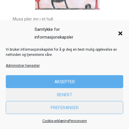
Musa piler inn i et hull.
Samtykke for
Forrige
Neste
informasjonskapsler
Veiledning
Kreditering
Vi bruker informasjonskapsler for å gi deg en best mulig opplevelse av
nettsiden og tjenestene våre.
Nettstedskart
Personvern
Administrer tjenester
© Toril Karstad Kreativ Læring
AKSEPTER
Fokus digital læringsressurs er utviklet i samarbeid med Dysleksi
Norge
BENEKT
ved hjelp av midler fra Stiftelsen Dam.
PREFERANSER
Cookie-erklæring
Personvern