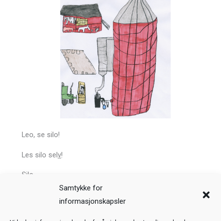
Leo, se silo!
Les silo sel
v
!
Silo.
Samtykke for
Forrige
Neste
informasjonskapsler
Veiledning
Kreditering