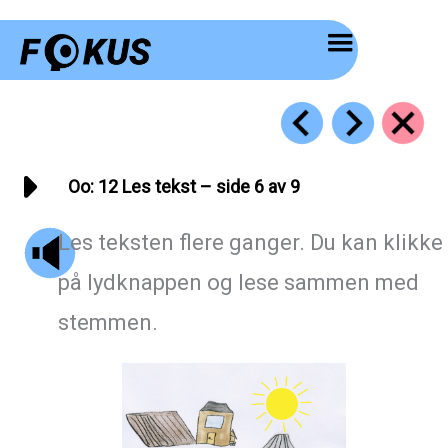
Hopp
rett
til
innholdet
Oo: 12 Les tekst – side 6 av 9
Les teksten flere ganger. Du kan klikke
på lydknappen og lese sammen med
stemmen.