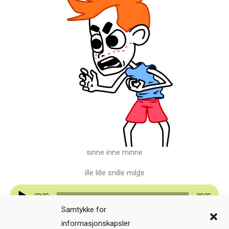
sinne inne minne
ille lille snille mil
d
e
Lydavspiller
00:00
00:00
Samtykke for
Forrige
informasjonskapsler