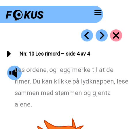
Hopp
rett
til
innholdet
Nn: 10 Les rimord – side 4 av 4
Les ordene, og legg merke til at de
rimer. Du kan klikke på lydknappen, lese
sammen med stemmen og gjenta
alene.