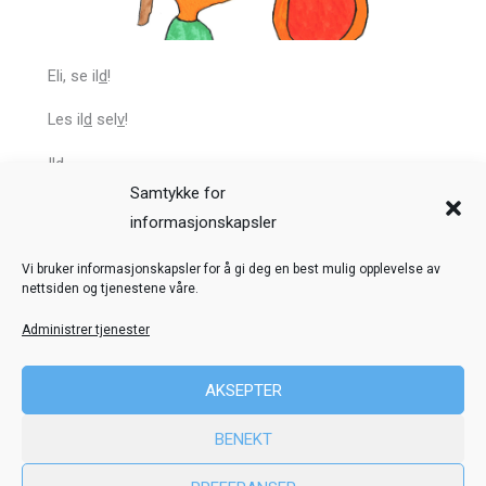
Eli, se il
d
!
Les il
d
sel
v
!
Il
d
.
Samtykke for
Forrige
Neste
informasjonskapsler
Veiledning
Kreditering
Vi bruker informasjonskapsler for å gi deg en best mulig opplevelse av
nettsiden og tjenestene våre.
Nettstedskart
Personvern
Administrer tjenester
© Toril Karstad Kreativ Læring
AKSEPTER
Fokus digital læringsressurs er utviklet i samarbeid med Dysleksi
BENEKT
Norge
ved hjelp av midler fra Stiftelsen Dam.