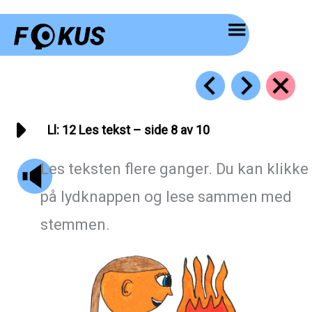
Hopp
rett
til
innholdet
Ll: 12 Les tekst – side 8 av 10
Les teksten flere ganger. Du kan klikke
på lydknappen og lese sammen med
stemmen.