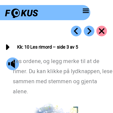
Hopp
rett
til
innholdet
Kk: 10 Les rimord – side 3 av 5
Les ordene, og legg merke til at de
rimer. Du kan klikke på lydknappen, lese
sammen med stemmen og gjenta
alene.