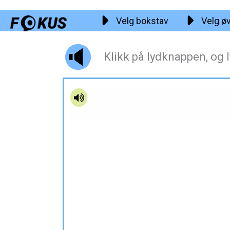
Hopp
Velg bokstav
Velg ø
rett
til
innholdet
Klikk på lydknappen, og l