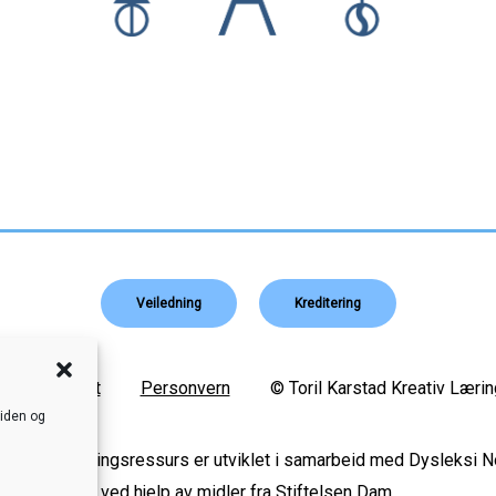
Veiledning
Kreditering
Nettstedskart
Personvern
© Toril Karstad Kreativ Lærin
siden og
s digital læringsressurs er utviklet i samarbeid med Dysleksi 
ved hjelp av midler fra Stiftelsen Dam.