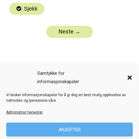
Samtykke for
informasjonskapsler
Veiledning
Kreditering
Vi bruker informasjonskapsler for å gi deg en best mulig opplevelse av
nettsiden og tjenestene våre.
Nettstedskart
Personvern
Administrer tjenester
© Toril Karstad Kreativ Læring
AKSEPTER
Fokus digital læringsressurs er utviklet i samarbeid med Dysleksi