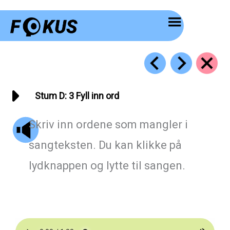
Hopp
rett
til
innholdet
Stum D: 3 Fyll inn ord
Skriv inn ordene som mangler i
sangteksten. Du kan klikke på
lydknappen og lytte til sangen.