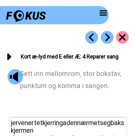
Hopp
rett
til
innholdet
Kort æ-lyd med E eller Æ: 4 Reparer sang
Sett inn mellomrom, stor bokstav,
punktum og komma i sangen.