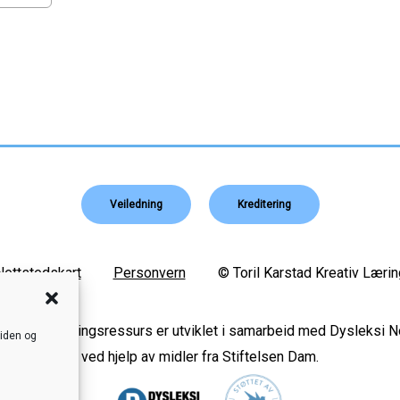
Veiledning
Kreditering
Nettstedskart
Personvern
© Toril Karstad Kreativ Lærin
s digital læringsressurs er utviklet i samarbeid med Dysleksi 
siden og
ved hjelp av midler fra Stiftelsen Dam.