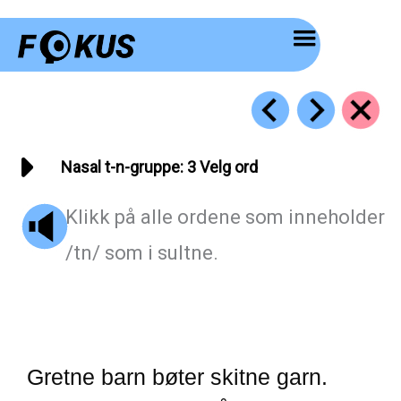
Hopp
rett
til
innholdet
Nasal t-n-gruppe: 3 Velg ord
Klikk på alle ordene som inneholder
/tn/ som i sultne.