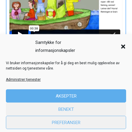
Samtykke for
informasjonskapsler
Veiledning
Kreditering
Vi bruker informasjonskapsler for å gi deg en best mulig opplevelse av
nettsiden og tjenestene våre.
Nettstedskart
Personvern
Administrer tjenester
© Toril Karstad Kreativ Læring
AKSEPTER
Fokus digital læringsressurs er utviklet i samarbeid med Dysleksi
BENEKT
Norge
ved hjelp av midler fra Stiftelsen Dam.
PREFERANSER