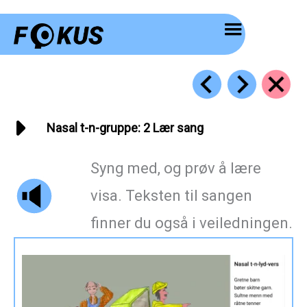
Hopp
rett
til
innholdet
Nasal t-n-gruppe: 2 Lær sang
Syng med, og prøv å lære
visa. Teksten til sangen
finner du også i veiledningen.