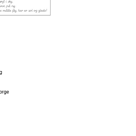
g
Norge