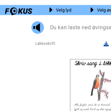
Hopp
Velg lyd
Velg ø
rett
til
innholdet
Du kan laste ned øvingsa
Løkkeskrift: