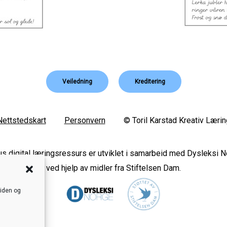
Veiledning
Kreditering
Nettstedskart
Personvern
© Toril Karstad Kreativ Lærin
s digital læringsressurs er utviklet i samarbeid med Dysleksi 
ved hjelp av midler fra Stiftelsen Dam.
siden og