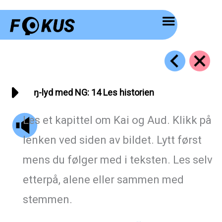
Hopp
rett
til
innholdet
ŋ-lyd med NG: 14 Les historien
Les et kapittel om Kai og Aud. Klikk på
lenken ved siden av bildet. Lytt først
mens du følger med i teksten. Les selv
etterpå, alene eller sammen med
stemmen.