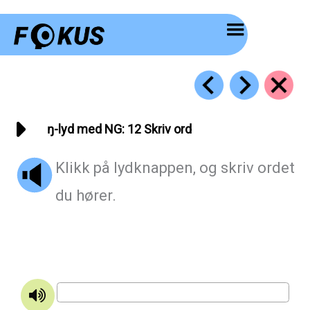
Hopp
rett
til
innholdet
ŋ-lyd med NG: 12 Skriv ord
Klikk på lydknappen, og skriv ordet
du hører.