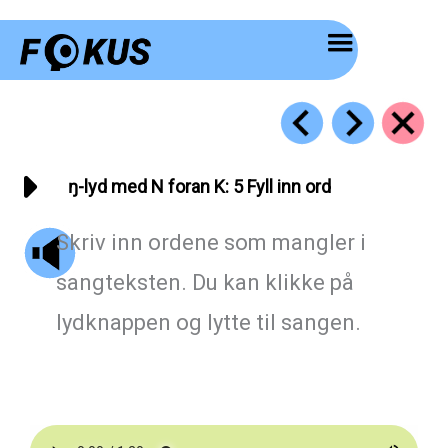
Hopp
rett
til
innholdet
ŋ-lyd med N foran K: 5 Fyll inn ord
Skriv inn ordene som mangler i
sangteksten. Du kan klikke på
lydknappen og lytte til sangen.