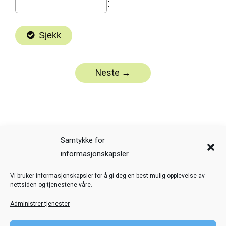
Samtykke for
informasjonskapsler
Veiledning
Kreditering
Vi bruker informasjonskapsler for å gi deg en best mulig opplevelse av
nettsiden og tjenestene våre.
Nettstedskart
Personvern
Administrer tjenester
© Toril Karstad Kreativ Læring