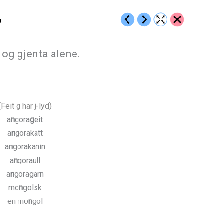
6
og gjenta alene.
(Feit g har j-lyd)
a
n
gora
g
eit
a
n
gorakatt
a
n
gorakanin
a
n
goraull
a
n
goragarn
mo
n
golsk
en mo
n
gol