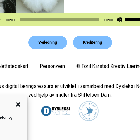
vspiller
Bruk
00:00
00:00
opp-
og
Veiledning
Kreditering
ned-
piltast
for
Nettstedskart
Personvern
© Toril Karstad Kreativ Lærin
å
øke
s digital læringsressurs er utviklet i samarbeid med Dysleksi 
eller
ved hjelp av midler fra Stiftelsen Dam.
reduse
lyden.
siden og