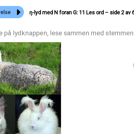
velse
ŋ-lyd med N foran G: 11 Les ord – side 2 av 
ke på lydknappen, lese sammen med stemmen 