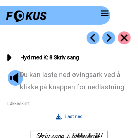
Hopp
rett
til
innholdet
ҫ-lyd med K: 8 Skriv sang
Du kan laste ned øvingsark ved å
klikke på knappen for nedlastning.
Løkkeskrift:
Last ned