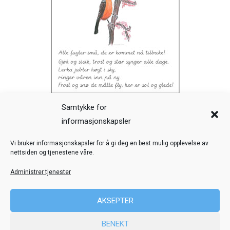
Samtykke for
informasjonskapsler
Veiledning
Kreditering
Vi bruker informasjonskapsler for å gi deg en best mulig opplevelse av
nettsiden og tjenestene våre.
Nettstedskart
Personvern
Administrer tjenester
© Toril Karstad Kreativ Læring
AKSEPTER
Fokus digital læringsressurs er utviklet i samarbeid med Dysleksi
BENEKT
Norge