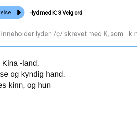
velse
ҫ-lyd med K: 3 Velg ord
 inneholder lyden /ҫ/ skrevet med K, som i ki