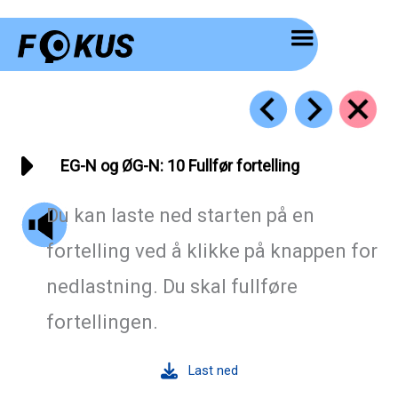
Hopp
rett
til
innholdet
EG-N og ØG-N: 10 Fullfør fortelling
Du kan laste ned starten på en
fortelling ved å klikke på knappen for
nedlastning. Du skal fullføre
fortellingen.
Last ned