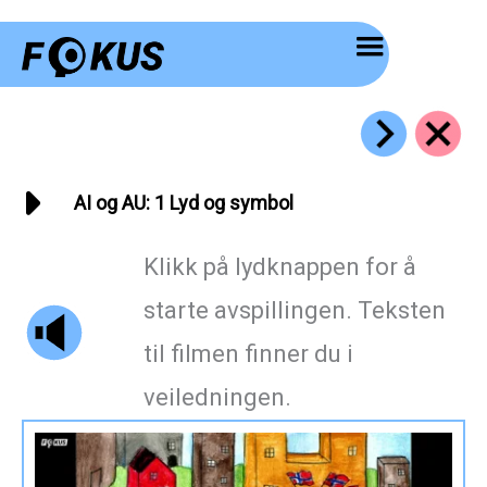
Hopp
rett
til
innholdet
AI og AU: 1 Lyd og symbol
Klikk på lydknappen for å
starte avspillingen. Teksten
til filmen finner du i
veiledningen.