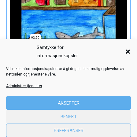
Samtykke for
informasjonskapsler
Veiledning
Kreditering
Vi bruker informasjonskapsler for å gi deg en best mulig opplevelse av
nettsiden og tjenestene våre.
Nettstedskart
Personvern
Administrer tjenester
© Toril Karstad Kreativ Læring
AKSEPTER
Fokus digital læringsressurs er utviklet i samarbeid med Dysleksi
BENEKT
Norge
ved hjelp av midler fra Stiftelsen Dam.
PREFERANSER