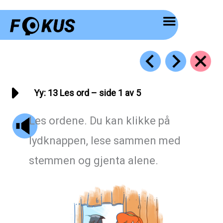
Hopp
rett
til
innholdet
Yy: 13 Les ord – side 1 av 5
Les ordene. Du kan klikke på
lydknappen, lese sammen med
stemmen og gjenta alene.