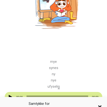
mye
synes
ny
nye
ufyseli
g
Lydavspiller
00:00
00:00
Samtykke for