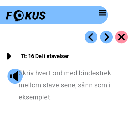
Hopp
rett
til
innholdet
Tt: 16 Del i stavelser
Skriv hvert ord med bindestrek
mellom stavelsene, sånn som i
eksemplet.