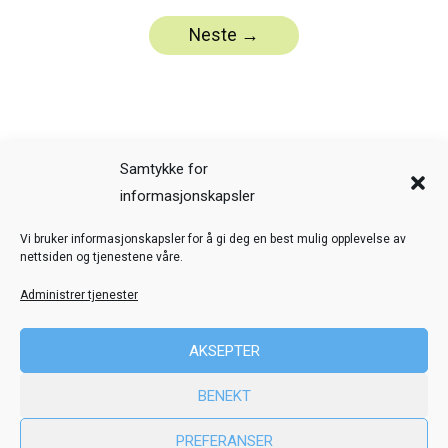
Samtykke for
informasjonskapsler
Veiledning
Kreditering
Vi bruker informasjonskapsler for å gi deg en best mulig opplevelse av
nettsiden og tjenestene våre.
Nettstedskart
Personvern
Administrer tjenester
© Toril Karstad Kreativ Læring
AKSEPTER
Fokus digital læringsressurs er utviklet i samarbeid med Dysleksi
BENEKT
Norge
ved hjelp av midler fra Stiftelsen Dam.
PREFERANSER