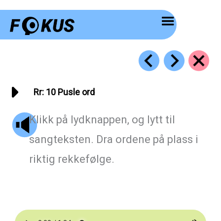
Hopp
rett
til
innholdet
Rr: 10 Pusle ord
Klikk på lydknappen, og lytt til
sangteksten. Dra ordene på plass i
riktig rekkefølge.