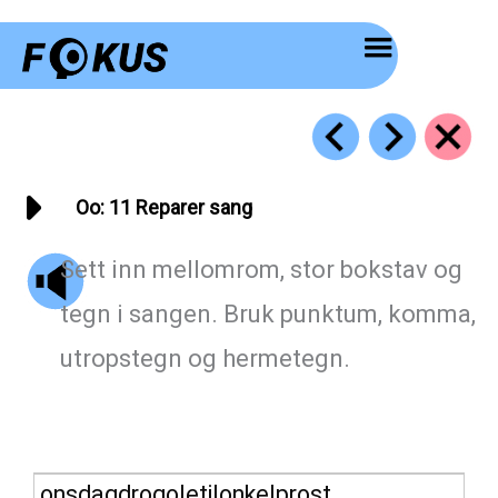
Hopp
rett
til
innholdet
Oo: 11 Reparer sang
Sett inn mellomrom, stor bokstav og
tegn i sangen. Bruk punktum, komma,
utropstegn og hermetegn.