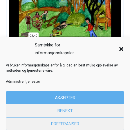
Samtykke for
informasjonskapsler
Veiledning
Kreditering
Vi bruker informasjonskapsler for å gi deg en best mulig opplevelse av
nettsiden og tjenestene våre.
Nettstedskart
Personvern
Administrer tjenester
© Toril Karstad Kreativ Læring
AKSEPTER
Fokus digital læringsressurs er utviklet i samarbeid med Dysleksi
BENEKT
Norge
ved hjelp av midler fra Stiftelsen Dam.
PREFERANSER