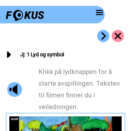
Hopp
rett
til
innholdet
Jj: 1 Lyd og symbol
Klikk på lydknappen for å
starte avspillingen. Teksten
til filmen finner du i
veiledningen.