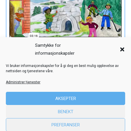
Samtykke for
informasjonskapsler
Veiledning
Kreditering
Vi bruker informasjonskapsler for å gi deg en best mulig opplevelse av
nettsiden og tjenestene våre.
Nettstedskart
Personvern
Administrer tjenester
© Toril Karstad Kreativ Læring
AKSEPTER
Fokus digital læringsressurs er utviklet i samarbeid med Dysleksi
BENEKT
Norge
ved hjelp av midler fra Stiftelsen Dam.
PREFERANSER