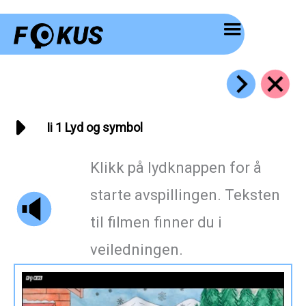
Hopp
rett
til
innholdet
Ii 1 Lyd og symbol
Klikk på lydknappen for å
starte avspillingen. Teksten
til filmen finner du i
veiledningen.