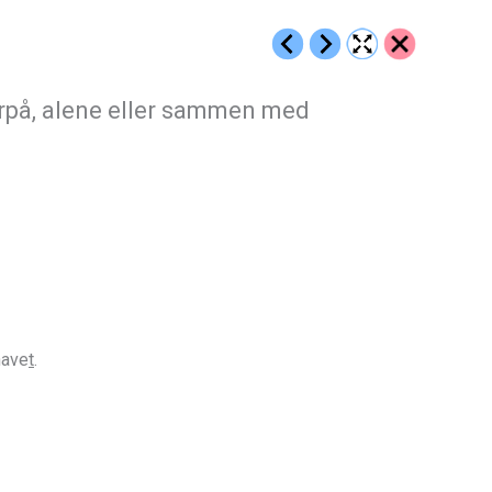
terpå, alene eller sammen med
have
t
.