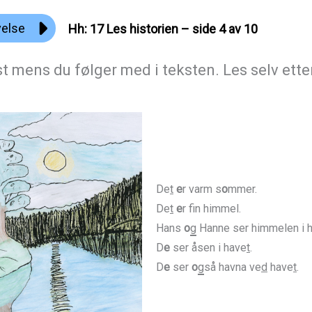
velse
Hh: 17 Les historien – side 4 av 10
rst mens du følger med i teksten. Les selv et
De
t
e
r varm s
o
mmer.
De
t
e
r fin himmel.
Hans
o
g
Hanne ser himmelen i 
D
e
ser åsen i have
t
.
D
e
ser
o
g
så havna ve
d
have
t
.