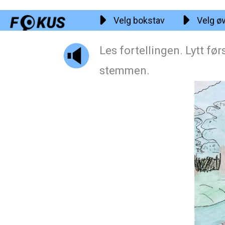
Hopp
Velg bokstav
Velg ø
rett
til
Les fortellingen. Lytt fø
innholdet
stemmen.