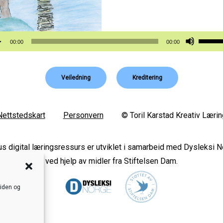
vspiller
Bruk
00:00
00:00
opp-
og
Veiledning
Kreditering
ned-
piltast
for
Nettstedskart
Personvern
© Toril Karstad Kreativ Lærin
å
øke
s digital læringsressurs er utviklet i samarbeid med Dysleksi 
eller
ved hjelp av midler fra Stiftelsen Dam.
reduse
lyden.
siden og