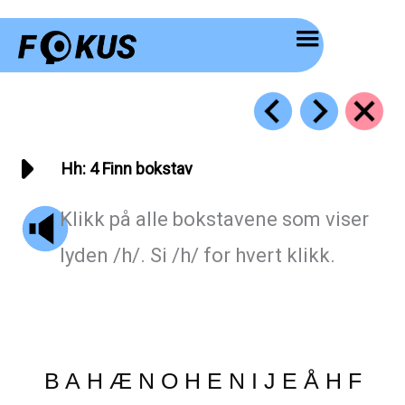
Hopp
rett
til
innholdet
Hh: 4 Finn bokstav
Klikk på alle bokstavene som viser
lyden /h/. Si /h/ for hvert klikk.