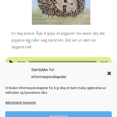
En dag prøver Åge å gripe et piggsvin. Da r
ei
ser de
t
alle
piggene
o
g
ruller s
eg
sammen. De
t
ser ut s
o
m en
taggete ball.
Lydavspiller
00:00
00:00
Samtykke for
Forrige
Neste
informasjonskapsler
Veiledning
Kreditering
Vi bruker informasjonskapsler for å gi deg en best mulig opplevelse av
nettsiden og tjenestene våre.
Nettstedskart
Personvern
Administrer tjenester
© Toril Karstad Kreativ Læring