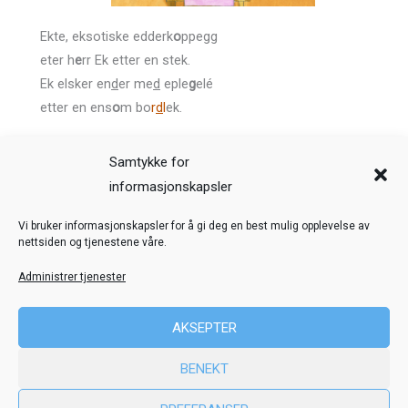
Ekte, eksotiske edderk
o
ppegg
eter h
e
rr Ek etter en stek.
Ek elsker en
d
er me
d
eple
g
elé
etter en ens
o
m bo
r
d
l
ek.
Lydavspiller
Samtykke for
00:00
00:00
informasjonskapsler
Veiledning
Kreditering
Vi bruker informasjonskapsler for å gi deg en best mulig opplevelse av
nettsiden og tjenestene våre.
Nettstedskart
Personvern
Administrer tjenester
© Toril Karstad Kreativ Læring
AKSEPTER
Fokus digital læringsressurs er utviklet i samarbeid med Dysleksi
BENEKT
Norge
ved hjelp av midler fra Stiftelsen Dam.