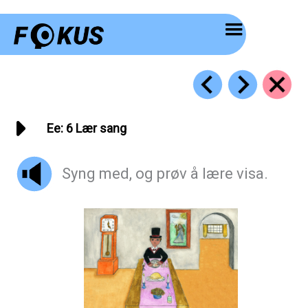
Hopp
rett
til
innholdet
Ee: 6 Lær sang
Syng med, og prøv å lære visa.