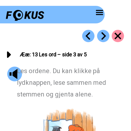
Hopp
rett
til
innholdet
Ææ: 13 Les ord – side 3 av 5
Les ordene. Du kan klikke på
lydknappen, lese sammen med
stemmen og gjenta alene.