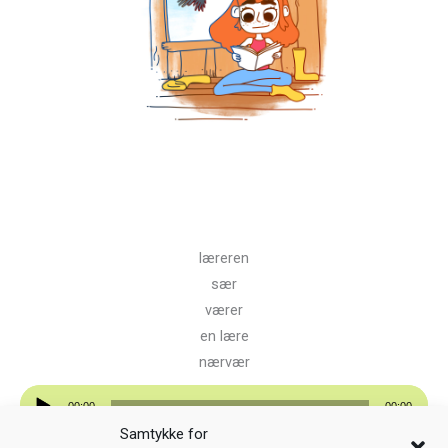
læreren
sær
værer
en lære
nærvær
Lydavspiller
00:00
00:00
Samtykke for