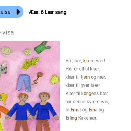
velse
Ææ: 6 Lær sang
 visa.
Bæ, bæ,
kj
ære vær!
H
e
r
e
r ull til klær,
klær til fj
e
rn
o
g
nær,
klær til
h
v
e
r især.
Klær til k
o
ng
ens hær
har denne svære vær,
til
E
rn
st
o
g
E
rn
a
o
g
E
r
li
ng
K
irkenær.