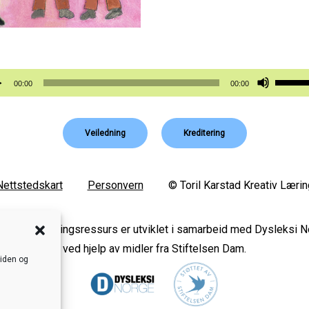
vspiller
Bruk
00:00
00:00
opp-
og
Veiledning
Kreditering
ned-
piltast
for
Nettstedskart
Personvern
© Toril Karstad Kreativ Lærin
å
øke
s digital læringsressurs er utviklet i samarbeid med Dysleksi 
eller
ved hjelp av midler fra Stiftelsen Dam.
reduse
siden og
lyden.