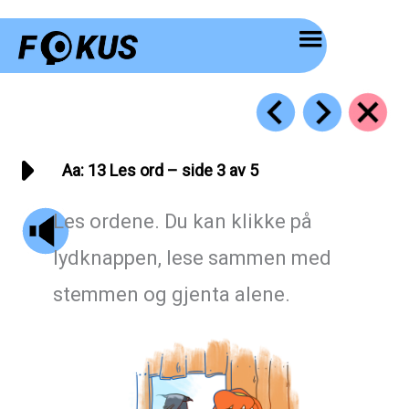
Hopp
rett
til
innholdet
Aa: 13 Les ord – side 3 av 5
Les ordene. Du kan klikke på
lydknappen, lese sammen med
stemmen og gjenta alene.