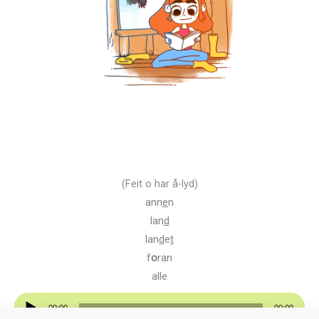
(Feit o har å-lyd)
ann
e
n
lan
d
lan
d
e
t
f
o
ran
alle
Lydavspiller
00:00
00:00