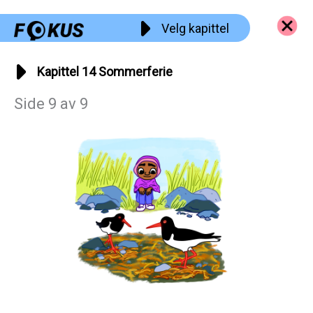
Hopp
Velg kapittel
rett
til
innholdet
Kapittel 14 Sommerferie
Side 9 av 9