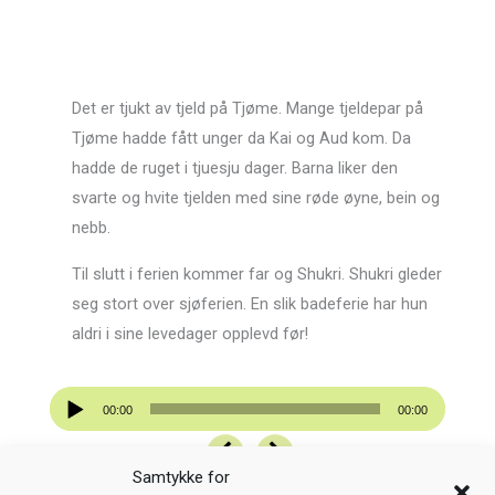
Det er tjukt av tjeld på Tjøme. Mange tjeldepar på
Tjøme hadde fått unger da Kai og Aud kom. Da
hadde de ruget i tjuesju dager. Barna liker den
svarte og hvite tjelden med sine røde øyne, bein og
nebb.
Til slutt i ferien kommer far og Shukri. Shukri gleder
seg stort over sjøferien. En slik badeferie har hun
aldri i sine levedager opplevd før!
Lydavspiller
00:00
00:00
Samtykke for